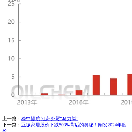
上一篇：
稳中提质 江苏外贸“马力脚”
下一篇：
亚振家居股价下跌503%背后的奥秘！阐发2024年度
盈