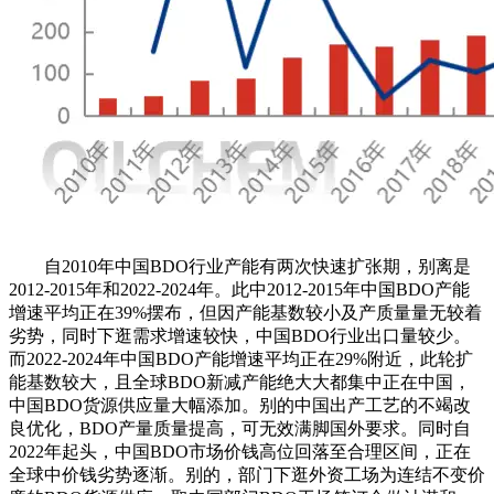
自2010年中国BDO行业产能有两次快速扩张期，别离是
2012-2015年和2022-2024年。此中2012-2015年中国BDO产能
增速平均正在39%摆布，但因产能基数较小及产质量量无较着
劣势，同时下逛需求增速较快，中国BDO行业出口量较少。
而2022-2024年中国BDO产能增速平均正在29%附近，此轮扩
能基数较大，且全球BDO新减产能绝大大都集中正在中国，
中国BDO货源供应量大幅添加。别的中国出产工艺的不竭改
良优化，BDO产量质量提高，可无效满脚国外要求。同时自
2022年起头，中国BDO市场价钱高位回落至合理区间，正在
全球中价钱劣势逐渐。别的，部门下逛外资工场为连结不变价