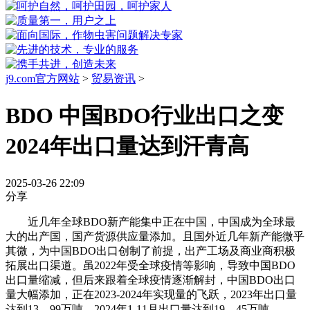
j9.com官方网站
>
贸易资讯
>
BDO 中国BDO行业出口之变
2024年出口量达到汗青高
2025-03-26 22:09
分享
近几年全球BDO新产能集中正在中国，中国成为全球最
大的出产国，国产货源供应量添加。且国外近几年新产能微乎
其微，为中国BDO出口创制了前提，出产工场及商业商积极
拓展出口渠道。虽2022年受全球疫情等影响，导致中国BDO
出口量缩减，但后来跟着全球疫情逐渐解封，中国BDO出口
量大幅添加，正在2023-2024年实现量的飞跃，2023年出口量
达到13。99万吨，2024年1-11月出口量达到19。45万吨。