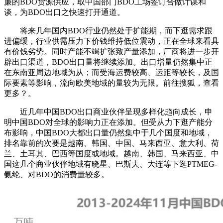
廉的BDO货源供应，取中国部门BDO工场签订合做计谋和
谈，为BDO出口之快速打开通道。
将来几年国内BDO行业仍然处于扩能期，而下逛需求跟
进偏缓，行业供需压力下价钱维持低位震动，正在全球来看具
有价钱劣势。同时产能不竭扩张致产量添加，厂商将进一步开
辟出口渠道，BDO出口量将继续添加。出口增量仍然集中正
在东南亚周边地域为从；而受海运费较高、运距等较长，及国
际要素等影响，流向欧美地域的量较为无限。前往搜狐，查看
更多？。
近几年中国BDO出口商业伙伴呈现多样化趋向成长，申
明中国BDO对全球的影响力正在添加。但受从力下逛产能分
布影响，中国BDO大都出口量仍然集中于几个国度和地域，
排名靠前的次要是越南、韩国、中国、马来西亚、意大利、荷
兰、土耳其、巴西等国度或地域。越南、韩国、马来西亚、中
国这几个商业伙伴地域有晓星、巴斯夫、大连等下逛PTMEG-
氨纶、对BDO的消费量较多。