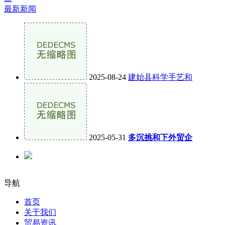
最新新闻
2025-08-24
建始县科学手艺和
2025-05-31
多沉挑和下外贸企
导航
首页
关于我们
贸易资讯