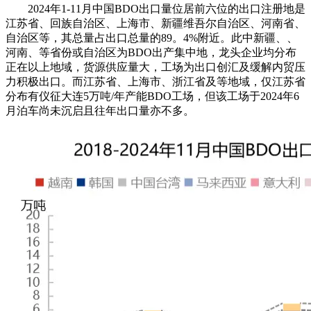
2024年1-11月中国BDO出口量位居前六位的出口注册地是
江苏省、回族自治区、上海市、新疆维吾尔自治区、河南省、
自治区等，其总量占出口总量的89。4%附近。此中新疆、、
河南、等省份或自治区为BDO出产集中地，龙头企业均分布
正在以上地域，货源供应量大，工场为出口创汇及缓解内贸压
力积极出口。而江苏省、上海市、浙江省及等地域，仅江苏省
分布有仪征大连5万吨/年产能BDO工场，但该工场于2024年6
月泊车尚未沉启且往年出口量亦不多。