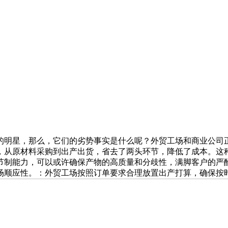
明星，那么，它们的劣势事实是什么呢？外贸工场和商业公司正
，从原材料采购到出产出货，省去了两头环节，降低了成本。这
节制能力，可以或许确保产物的高质量和分歧性，满脚客户的严
场顺应性。：外贸工场按照订单要求合理放置出产打算，确保按