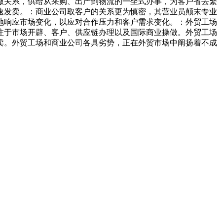
做关系，供给从采购、出产到物流的一坐式办事，为客户省去繁
速发卖。：商业公司取客户的关系更为慎密，其营业员颠末专业
地响应市场变化，以应对合作压力和客户需求变化。：外贸工场
注于市场开辟、客户、供应链办理以及国际商业操做。外贸工场
卖。外贸工场和商业公司各具劣势，正在外贸市场中阐扬着不成