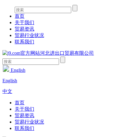
首页
关于我们
贸易资讯
贸易行业状况
联系我们
English
English
中文
首页
关于我们
贸易资讯
贸易行业状况
联系我们