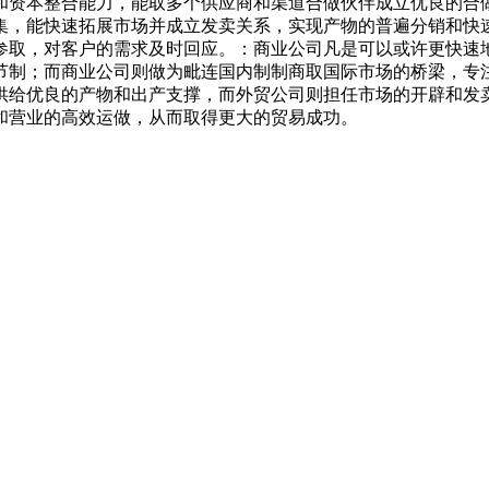
和资本整合能力，能取多个供应商和渠道合做伙伴成立优良的合
集，能快速拓展市场并成立发卖关系，实现产物的普遍分销和快
参取，对客户的需求及时回应。：商业公司凡是可以或许更快速
节制；而商业公司则做为毗连国内制制商取国际市场的桥梁，专
供给优良的产物和出产支撑，而外贸公司则担任市场的开辟和发
和营业的高效运做，从而取得更大的贸易成功。