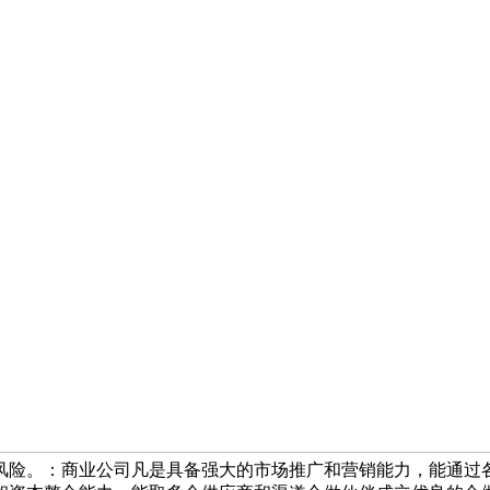
风险。：商业公司凡是具备强大的市场推广和营销能力，能通过