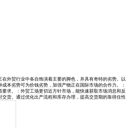
在外贸行业中各自饰演着主要的脚色，并具有奇特的劣势。以
种成本劣势可为价钱劣势，加强产物正在国际市场的合作力。：
酷要求。：外贸工场更切近方针市场，能快速获取市场消息和反
时交货。通过优化出产流程和库存办理，提高交货期的靠得住性