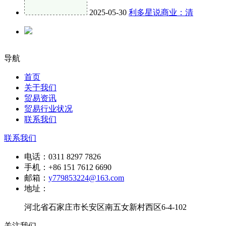
2025-05-30
利多星说商业：清
导航
首页
关于我们
贸易资讯
贸易行业状况
联系我们
联系我们
电话：
0311 8297 7826
手机：
+86 151 7612 6690
邮箱：
y779853224@163.com
地址：
河北省石家庄市长安区南五女新村西区6-4-102
关注我们