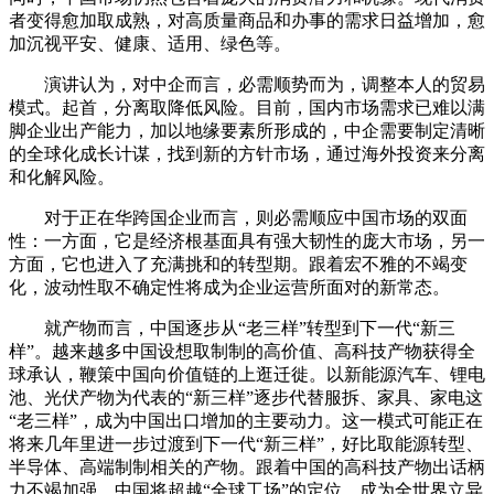
者变得愈加取成熟，对高质量商品和办事的需求日益增加，愈
加沉视平安、健康、适用、绿色等。
演讲认为，对中企而言，必需顺势而为，调整本人的贸易
模式。起首，分离取降低风险。目前，国内市场需求已难以满
脚企业出产能力，加以地缘要素所形成的，中企需要制定清晰
的全球化成长计谋，找到新的方针市场，通过海外投资来分离
和化解风险。
对于正在华跨国企业而言，则必需顺应中国市场的双面
性：一方面，它是经济根基面具有强大韧性的庞大市场，另一
方面，它也进入了充满挑和的转型期。跟着宏不雅的不竭变
化，波动性取不确定性将成为企业运营所面对的新常态。
就产物而言，中国逐步从“老三样”转型到下一代“新三
样”。越来越多中国设想取制制的高价值、高科技产物获得全
球承认，鞭策中国向价值链的上逛迁徙。以新能源汽车、锂电
池、光伏产物为代表的“新三样”逐步代替服拆、家具、家电这
“老三样”，成为中国出口增加的主要动力。这一模式可能正在
将来几年里进一步过渡到下一代“新三样”，好比取能源转型、
半导体、高端制制相关的产物。跟着中国的高科技产物出话柄
力不竭加强，中国将超越“全球工场”的定位，成为全世界立异