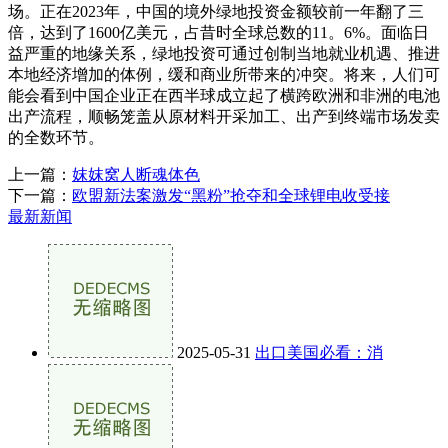
场。正在2023年，中国的境外绿地投资金额较前一年翻了三
倍，达到了1600亿美元，占昔时全球总数的11。6%。面临日
益严重的地缘关系，绿地投资可通过创制当地就业机遇、推进
本地经济增加的体例，缓和商业所带来的冲突。将来，人们可
能会看到中国企业正在西半球成立起了横跨欧洲和非洲的电池
出产流程，顺畅笼盖从原材料开采加工、出产到终端市场发卖
的全数环节。
上一篇：
妺妺窝人断魂体色
下一篇：
欧盟新法案激发“黑粉”抢夺和全球锂电收受接
最新新闻
2025-05-31
出口美国必看：消