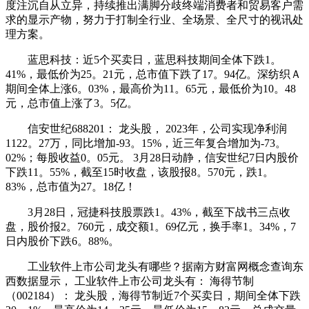
度注沉自从立异，持续推出满脚分歧终端消费者和贸易客户需
求的显示产物，努力于打制全行业、全场景、全尺寸的视讯处
理方案。
蓝思科技：近5个买卖日，蓝思科技期间全体下跌1。
41%，最低价为25。21元，总市值下跌了17。94亿。深纺织Ａ
期间全体上涨6。03%，最高价为11。65元，最低价为10。48
元，总市值上涨了3。5亿。
信安世纪688201： 龙头股， 2023年，公司实现净利润
1122。27万，同比增加-93。15%，近三年复合增加为-73。
02%；每股收益0。05元。 3月28日动静，信安世纪7日内股价
下跌11。55%，截至15时收盘，该股报8。570元，跌1。
83%，总市值为27。18亿！
3月28日，冠捷科技股票跌1。43%，截至下战书三点收
盘，股价报2。760元，成交额1。69亿元，换手率1。34%，7
日内股价下跌6。88%。
工业软件上市公司龙头有哪些？据南方财富网概念查询东
西数据显示， 工业软件上市公司龙头有： 海得节制
（002184）： 龙头股，海得节制近7个买卖日，期间全体下跌