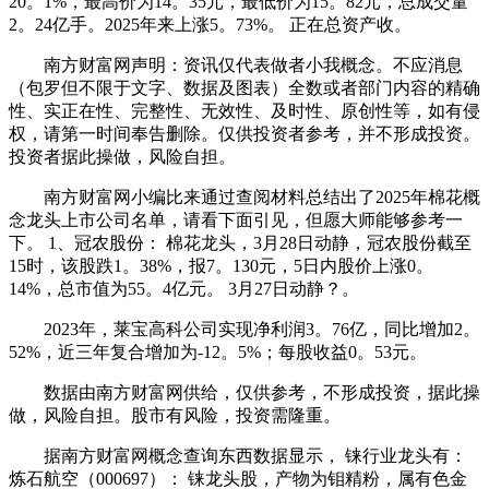
20。1%，最高价为14。35元，最低价为15。82元，总成交量
2。24亿手。2025年来上涨5。73%。 正在总资产收。
南方财富网声明：资讯仅代表做者小我概念。不应消息
（包罗但不限于文字、数据及图表）全数或者部门内容的精确
性、实正在性、完整性、无效性、及时性、原创性等，如有侵
权，请第一时间奉告删除。仅供投资者参考，并不形成投资。
投资者据此操做，风险自担。
南方财富网小编比来通过查阅材料总结出了2025年棉花概
念龙头上市公司名单，请看下面引见，但愿大师能够参考一
下。 1、冠农股份： 棉花龙头，3月28日动静，冠农股份截至
15时，该股跌1。38%，报7。130元，5日内股价上涨0。
14%，总市值为55。4亿元。 3月27日动静？。
2023年，莱宝高科公司实现净利润3。76亿，同比增加2。
52%，近三年复合增加为-12。5%；每股收益0。53元。
数据由南方财富网供给，仅供参考，不形成投资，据此操
做，风险自担。股市有风险，投资需隆重。
据南方财富网概念查询东西数据显示， 铼行业龙头有：
炼石航空（000697）： 铼龙头股，产物为钼精粉，属有色金