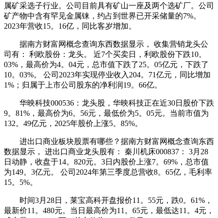
属矿采选子行业。公司目前具有矿山一座及两个选矿厂。公司
矿产物中含有罕见金属铼，约占到世界已开采储量的7%。
2023年营收15。16亿，同比客岁增加。
据南方财富网概念查询东西数据显示， 收集营销龙头公
司有： 利欧股份：龙头。 近7个买卖日，利欧股份下跌10。
03%，最高价为4。04元，总市值下跌了25。05亿元，下跌了
10。03%。 公司2023年实现停业收入204。71亿元，同比增加
1%；归属于上市公司股东的净利润19。66亿。
华映科技000536：龙头股，华映科技正在近30日股价下跌
9。81%，最高价为6。56元，最低价为5。05元。当前市值为
132。49亿元，2025年股价上涨5。85%。
进出口商业板块股票有哪些？据南方财富网概念查询东西
数据显示， 进出口商业龙头股有： 秦川机床000837： 3月28
日动静，收盘于14。820元。3日内股价上涨7。69%，总市值
为149。3亿元。 公司2024年第三季度总营收8。65亿，毛利率
15。5%。
时间3月28日，莱宝高科开盘报价11。55元，跌0。61%，
最新价11。480元。当日最高价为11。65元，最低达11。4元，