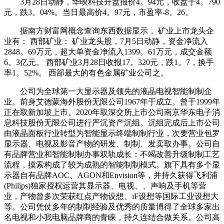
3月28日动静，华映科技开盘报价4。94元，收盘于4。790
元，跌3。04%。当日最高价4。97元，市盈率-8。26。
据南方财富网概念查询东西数据显示， 矿业上市龙头企
业有： 西部矿业： 矿业龙头股，7月5日动静，资金净流入
2848。69万元，超大单资金净流入1399。61万元，成交金额
6。3亿元。 西部矿业3月28日收报17。320元，跌1。7，换手
率1。52%。 西部最大的有色金属矿业公司之。
公司为全球第一大显示器及领先的液晶电视智能制制企
业。前身艾德蒙海外股份无限公司1967年于成立。曾于1999年
正在取新加坡上市。2020年取深交所上市公司南京华东电子消
息科技股份无限公司进行严沉资产沉组。沉组完成后上市公司
由液晶面板行业转型为智能显示终端制制行业，次要营业包罗
显示器、电视及影音产物的研发、制制、发卖取办事。公司自
有品牌营业和智能制制办事双轨成长：不竭改善升级制制工艺
流程，摸索构成了较为成熟的智能制制模式。旗下具有多个显
示器自有品牌AOC、AGON和Envision等，并持久获得飞利浦
(Philips)独家授权运营其显示器、电视、、声响及手机等营
业，产物曾多次荣获红点产物设想、iF设想等国际工业设想大
等。公司凭仗多年的制制经验及优秀的质量博得了全球多家出
名电视和小我电脑品牌商的青睐，持久连结合做关系。公司高