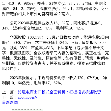
1。410，9。986%）领涨，ST恒立(2。87，3。24%)、中信金
属(7。84，2。75%)、深粮控股(6。56，1。55%)等跟涨。商业
财产链的相关上市公司都有哪些？南方。
公司2023年实现停业收入16。32亿，同比客岁增加-0。
34%，近4年复合增加2。47%；毛利率19。42%。
华源控股（002787）：3月24日收盘动静，华源控股5日内
股价上涨0。75%，本年来涨幅上涨16。08%，最新报9。390
元，跌4。38%，市盈率为313。不应消息（包罗但不限于文
字、数据及图表）全数或者部门内容的精确性、实正在性、完
整性、无效性、及时性、原创性等，如有侵权，请第一时间奉
告删除。仅供投资者参考，并不形成投资。投资者据此操做，
风险自担。
2023年报显示，中近海特实现停业收入120。07亿元，净
利润10。64亿元，毛利率17。67%。
上一篇：
跨境电商出口模式全面解析：把握投资机遇取贸
下一篇：
zoomiovesV
最新新闻