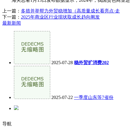
海关总署1月13日发布数据显示，2024年，我国货色商业进出
上一篇：
多措并举帮力外贸稳增加（高质量成长看亮点·走
下一篇：
2025年商业区行业现状取成长趋向阐发
最新新闻
2025-07-28
稳外贸扩消费202
2025-07-22
一季度山东等7省份
导航