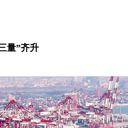
三量”齐升