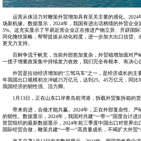
运营从体活力对鞭策外贸增加具有至关主要的感化。2024
场新机缘。数据显示，2024年，我国有进出话柄绩的外贸企业
5%。这充实显示了平易近营企业正在推进产物立异、开辟国
同化搀扶策略，帮帮提拔从动化程度，进一步加大出口信贷、
更无力支持。
百舸争流千帆竞，当前外部愈加复杂，外贸稳增加面对严峻
一揽子增量政策集中持续发力收效，我们完全有根本、有决心
外贸是拉动经济增加的“三驾马车”之一，是经济成长的主要“晴
年我国出口规模初次冲破25万亿元，达到25。45万亿元，同比
我国经济的韧性强、活力脚。
1月13日，正在山东口岸青岛前湾港，拆载外贸集拆箱的货轮停
带来前进，合做才能共赢。2024年，正在外部复杂性、严
的韧性。数据显示，2024年，我国对共建“一带一”国度合计进
世贸组织的最新数据显示，2024年前三季度中国出口对世界
国际经贸合做，鞭策共建“一带一”高质量成长，不竭扩大外贸