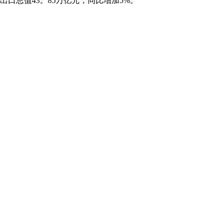
口总值43。85万亿元，同比增加5%。