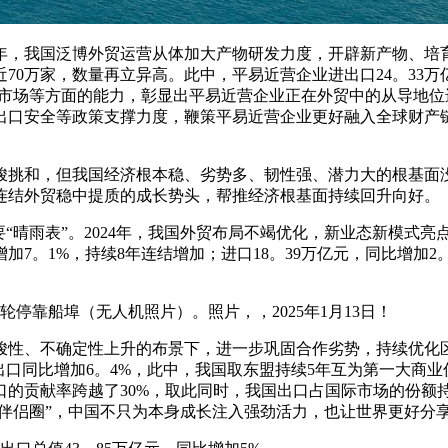
年，我国泛博外贸运营从体加大产物研发力度，开辟新产物、培
近70万家，数量再立异高。此中，平易近营企业进出口24。33万
际市场等方面的能力，彰显出平易近营企业正在外贸中的从导地
出口安全等政策支撑力度，鞭策平易近营企业更好融入全球财产
挑和，但我国经济根本稳、劣势多、韧性强、潜力大的根基面没
连结外贸稳中提质的成长势头，帮推经济根基面持续回升向好。
雨表”。2024年，我国外贸布局不竭优化，新业态新模式亮点频
增加7。1%，持续8年连结增加；进口18。39万亿元，同比增
靠船埠（无人机照片）。照片，，2025年1月13日！
峻性、不确定性上升的布景下，进一步巩固合作劣势，持续优化
出口同比增加6。4%，此中，我国取东盟持续5年互为第一大商业
出口的贡献率跨越了30%，取此同时，我国出口占国际市场的份
“伴侣圈”，中国不只为本身成长注入强劲活力，也让世界更好分